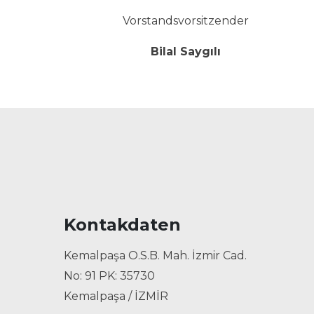
Vorstandsvorsitzender
Bilal Saygılı
Kontakdaten
Kemalpaşa O.S.B. Mah. İzmir Cad.
No: 91 PK: 35730
Kemalpaşa / İZMİR