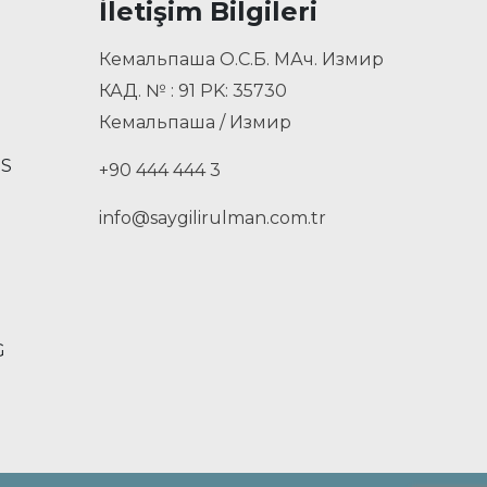
İletişim Bilgileri
Кемальпаша О.С.Б. МАч. Измир
КАД. № : 91 PK: 35730
Кемальпаша / Измир
US
+90 444 444 3
info@saygilirulman.com.tr
G