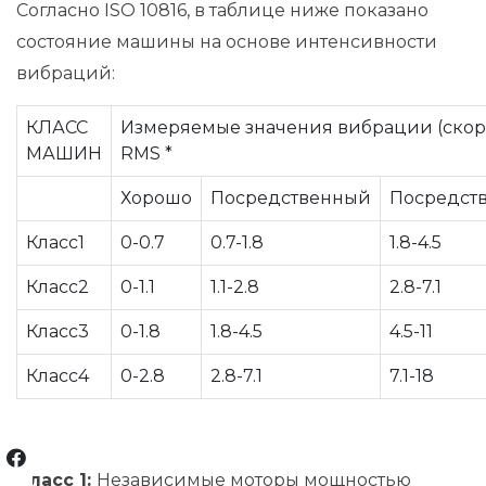
Согласно ISO 10816, в таблице ниже показано
состояние машины на основе интенсивности
вибраций:
КЛАСС
Измеряемые значения вибрации (скоро
МАШИН
RMS *
Хорошо
Посредственный
Посредст
Класс1
0-0.7
0.7-1.8
1.8-4.5
Класс2
0-1.1
1.1-2.8
2.8-7.1
Класс3
0-1.8
1.8-4.5
4.5-11
Класс4
0-2.8
2.8-7.1
7.1-18
Класс 1:
Независимые моторы мощностью