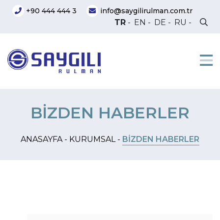
+90 444 444 3
info@saygilirulman.com.tr
TR
-
EN
-
DE
-
RU
-
BİZDEN HABERLER
ANASAYFA -
KURUMSAL -
BİZDEN HABERLER