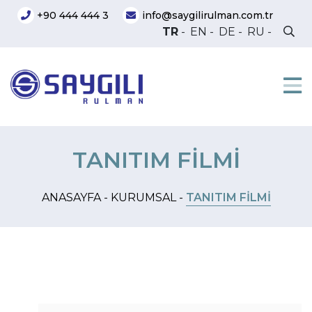
+90 444 444 3
info@saygilirulman.com.tr
TR
-
EN
-
DE
-
RU
-
TANITIM FİLMİ
ANASAYFA -
KURUMSAL -
TANITIM FİLMİ